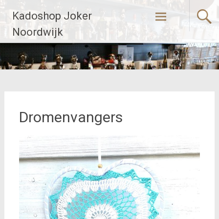
Naar
Kadoshop Joker
de
inhoud
Noordwijk
springen
Dromenvangers